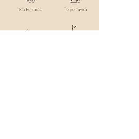
Ria Formosa
Île de Tavira
Plage de Tavira
Golf
Restaurants
Rails
Centre
Station Conception
historique de
Tavira
Tavira Ocean Green
Rue D. Inácio de Santa Teresa,
8800-055
Conception et
Cabanas de Tavira