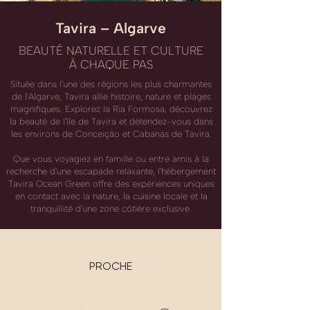
Tavira – Algarve
BEAUTÉ NATURELLE ET CULTURE
À CHAQUE PAS
Située dans l'une des régions les plus charmantes
de l'Algarve, Tavira allie histoire, nature et plages
magnifiques. Explorez la Ria Formosa, découvrez
la beauté de l'île de Tavira et détendez-vous dans
les environs de Conceição et Cabanas de Tavira.
Que vous voyagiez en famille ou entre amis à la
recherche d'une escapade relaxante, l'hébergement
Tavira Ocean Green offre des expériences uniques
en contact avec la nature, la cuisine locale et la
tranquillité d'une zone côtière exclusive.
PROCHE