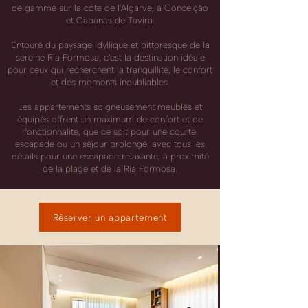
de gamme sur la côte de l'Algarve, à Conceição
et Cabanas de Tavira.
Entouré du paysage idyllique et pittoresque de la
sereine Ria Formosa, c'est la destination idéale
pour ceux qui recherchent la tranquillité, le confort
et des moments inoubliables.
Les appartements soigneusement meublés et
équipés offrent un maximum de confort et de
fonctionnalité, que ce soit pour une courte
escapade ou un séjour prolongé, avec tous les
détails pour une escapade relaxante, à proximité
de la plage et de la Ria Formosa.
Réserver un appartement