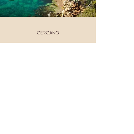
CERCANO
pista de karts
Casino
Playa de Vilamoura
Tenis y pádel
Campos de golf
Puerto deportivo de
Vilamoura