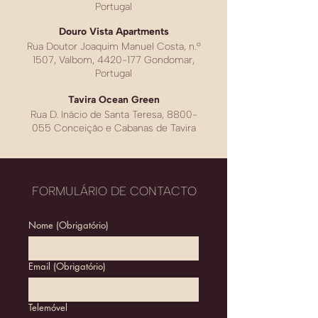
Portugal
Douro Vista Apartments
Rua Doutor Joaquim Manuel Costa, n.º
1507, Valbom,
4420-177
Gondomar,
Portugal
Tavira Ocean Green
Rua D. Inácio de Santa Teresa,
8800-
055
Conceição e Cabanas de Tavira
FORMULÁRIO DE CONTACTO
Nome
(Obrigatório)
Email
(Obrigatório)
Telemóvel