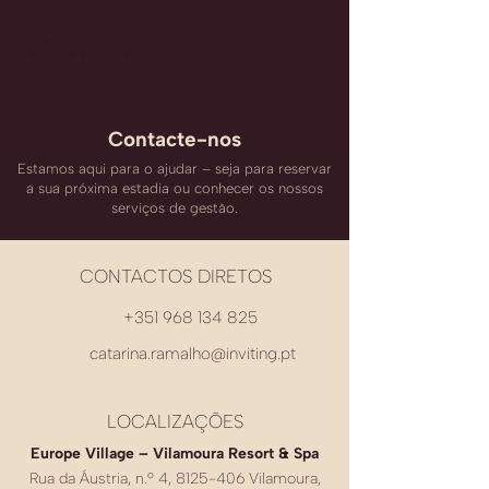
Contacte-nos
Estamos aqui para o ajudar – seja para reservar
a sua próxima estadia ou conhecer os nossos
serviços de gestão.
CONTACTOS DIRETOS
+351 968 134 825
catarina.ramalho@inviting.pt
LOCALIZAÇÕES
Europe Village – Vilamoura Resort & Spa
Rua da Áustria, n.º 4,
8125-406
Vilamoura,